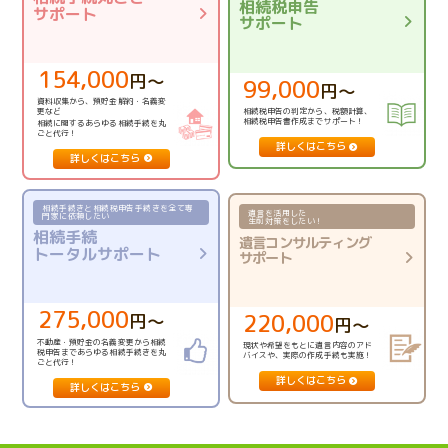
相続税申告
サポート
サポート
154,000
円〜
99,000
円〜
資料収集から、預貯金解約・名義変
更など
相続税申告の判定から、税額計算、
相続税申告書作成までサポート！
相続に関するあらゆる相続手続を丸
ごと代行！
詳しくはこちら
詳しくはこちら
相続手続きと相続税申告手続きを全て専
遺言を活用した
門家に依頼したい
生前対策をしたい！
相続手続
遺言コンサルティング
トータルサポート
サポート
275,000
220,000
円〜
円〜
不動産・預貯金の名義変更から相続
現状や希望をもとに遺言内容の
アド
税申告まで
あらゆる相続手続きを丸
バイスや、実際の作成手続も実施！
ごと代行！
詳しくはこちら
詳しくはこちら